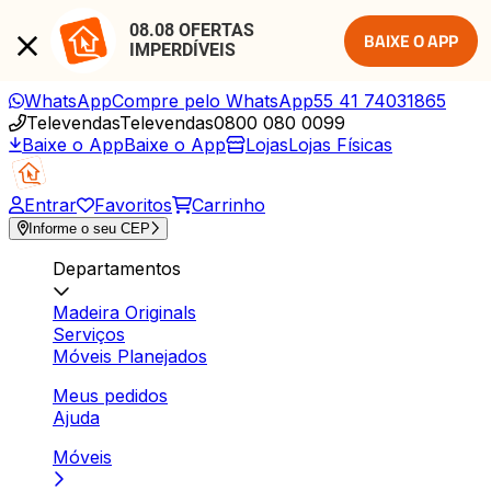
08.08 OFERTAS 
BAIXE O APP
IMPERDÍVEIS
WhatsApp
Compre pelo WhatsApp
55 41 74031865
Televendas
Televendas
0800 080 0099
Baixe o App
Baixe o App
Lojas
Lojas Físicas
Entrar
Favoritos
Carrinho
Informe o seu CEP
Departamentos
Madeira Originals
Serviços
Móveis Planejados
Meus pedidos
Ajuda
Móveis