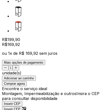
R$
199,90
R$
169
,
92
ou
1
x de
R$ 169,92
sem juros
Mais opções de pagamento
unidade(s)
Adicionar ao carrinho
Comprar agora
Encontre o serviço ideal
Montagem, Impermeabilização e outros
Insira o CEP
para consultar disponibilidade
Inserir CEP
Inserir CEP