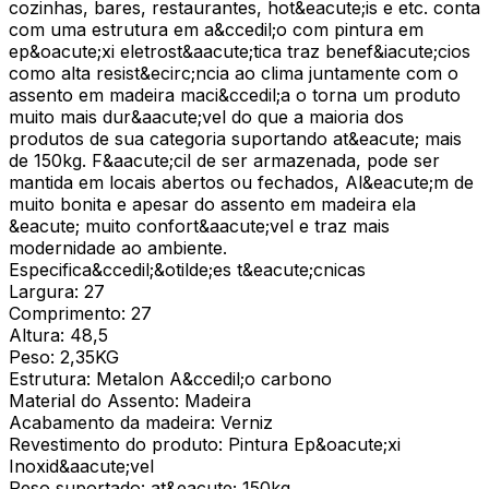
cozinhas, bares, restaurantes, hot&eacute;is e etc. conta
com uma estrutura em a&ccedil;o com pintura em
ep&oacute;xi eletrost&aacute;tica traz benef&iacute;cios
como alta resist&ecirc;ncia ao clima juntamente com o
assento em madeira maci&ccedil;a o torna um produto
muito mais dur&aacute;vel do que a maioria dos
produtos de sua categoria suportando at&eacute; mais
de 150kg. F&aacute;cil de ser armazenada, pode ser
mantida em locais abertos ou fechados, Al&eacute;m de
muito bonita e apesar do assento em madeira ela
&eacute; muito confort&aacute;vel e traz mais
modernidade ao ambiente.
Especifica&ccedil;&otilde;es t&eacute;cnicas
Largura: 27
Comprimento: 27
Altura: 48,5
Peso: 2,35KG
Estrutura: Metalon A&ccedil;o carbono
Material do Assento: Madeira
Acabamento da madeira: Verniz
Revestimento do produto: Pintura Ep&oacute;xi
Inoxid&aacute;vel
Peso suportado: at&eacute; 150kg