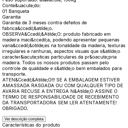
Conte&uacute;do:
01 Banqueta
Garantia
Garantia de 3 meses contra defeitos de
fabrica&ccedil;&atilde;o.
OBSERVA&Ccedil;&Atilde;O: produto fabricado em
madeira maci&ccedil;a, podendo apresentar pequenas
varia&ccedil;&otilde;es na tonalidade da madeira, texturas
irregulares e ranhuras, aspectos visuais que s&atilde;o
caracter&iacute;sticas particulares da pr&oacute;pria
madeira. Todos os nossos produtos passam pelo
controle de qualidade e s&atilde;o bem embalados para
transporte.
ATEN&Ccedil;&Atilde;O!!! SE A EMBALAGEM ESTIVER
AMASSADA RASGADA OU COM QUALQUER TIPO DE
AVARIA RECUSE A ENTREGA N&Atilde;O ASSINE O
TERMO DE RESPONSABILIDADE DE RECEBIMENTO
DA TRANSPORTADORA SEM LER ATENTAMENTE!
OBRIGADO.
Ver descrição completa
Características do produto