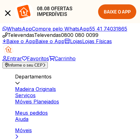
08.08 OFERTAS 
BAIXE O APP
IMPERDÍVEIS
WhatsApp
Compre pelo WhatsApp
55 41 74031865
Televendas
Televendas
0800 080 0099
Baixe o App
Baixe o App
Lojas
Lojas Físicas
Entrar
Favoritos
Carrinho
Informe o seu CEP
Departamentos
Madeira Originals
Serviços
Móveis Planejados
Meus pedidos
Ajuda
Móveis