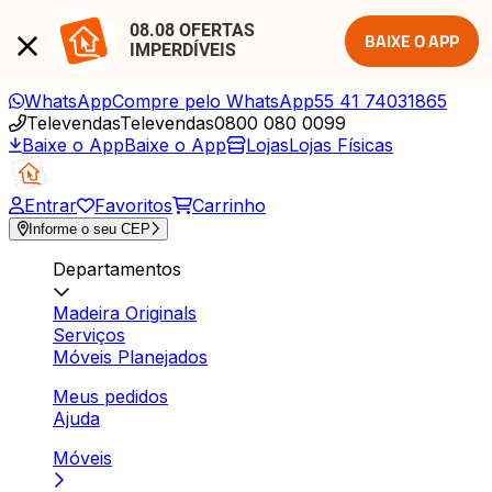
08.08 OFERTAS 
BAIXE O APP
IMPERDÍVEIS
WhatsApp
Compre pelo WhatsApp
55 41 74031865
Televendas
Televendas
0800 080 0099
Baixe o App
Baixe o App
Lojas
Lojas Físicas
Entrar
Favoritos
Carrinho
Informe o seu CEP
Departamentos
Madeira Originals
Serviços
Móveis Planejados
Meus pedidos
Ajuda
Móveis