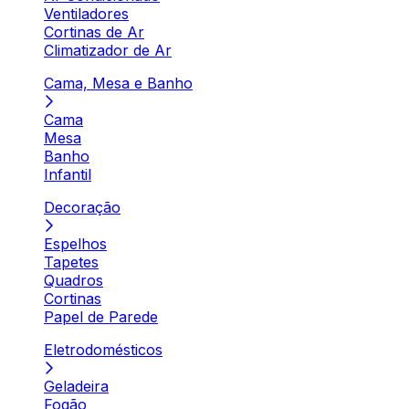
Ventiladores
Cortinas de Ar
Climatizador de Ar
Cama, Mesa e Banho
Cama
Mesa
Banho
Infantil
Decoração
Espelhos
Tapetes
Quadros
Cortinas
Papel de Parede
Eletrodomésticos
Geladeira
Fogão