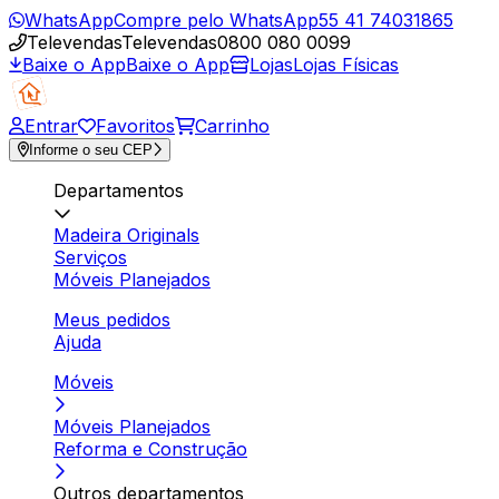
WhatsApp
Compre pelo WhatsApp
55 41 74031865
Televendas
Televendas
0800 080 0099
Baixe o App
Baixe o App
Lojas
Lojas Físicas
Entrar
Favoritos
Carrinho
Informe o seu CEP
Departamentos
Madeira Originals
Serviços
Móveis Planejados
Meus pedidos
Ajuda
Móveis
Móveis Planejados
Reforma e Construção
Outros departamentos