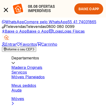
08.08 OFERTAS 
BAIXE O APP
IMPERDÍVEIS
WhatsApp
Compre pelo WhatsApp
55 41 74031865
Televendas
Televendas
0800 080 0099
Baixe o App
Baixe o App
Lojas
Lojas Físicas
Entrar
Favoritos
Carrinho
Informe o seu CEP
Departamentos
Madeira Originals
Serviços
Móveis Planejados
Meus pedidos
Ajuda
Móveis