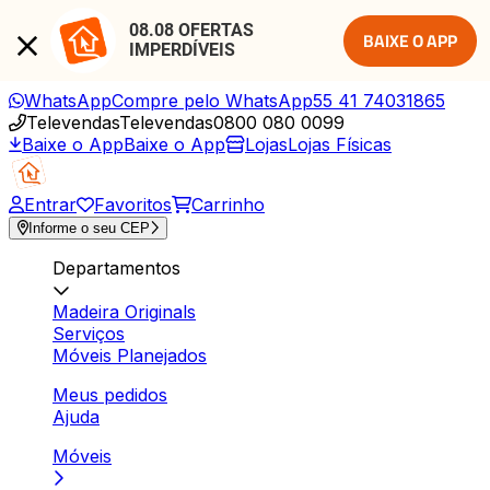
08.08 OFERTAS 
BAIXE O APP
IMPERDÍVEIS
WhatsApp
Compre pelo WhatsApp
55 41 74031865
Televendas
Televendas
0800 080 0099
Baixe o App
Baixe o App
Lojas
Lojas Físicas
Entrar
Favoritos
Carrinho
Informe o seu CEP
Departamentos
Madeira Originals
Serviços
Móveis Planejados
Meus pedidos
Ajuda
Móveis