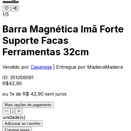
1/5
Barra Magnética Imã Forte
Suporte Facas
Ferramentas 32cm
Vendido por
Casamiga
| Entregue por
MadeiraMadeira
ID:
351059091
R$
42
,
90
ou
1
x de
R$ 42,90
sem juros
Mais opções de pagamento
unidade(s)
Adicionar ao carrinho
Comprar agora