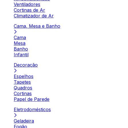
Ventiladores
Cortinas de Ar
Climatizador de Ar
Cama, Mesa e Banho
Cama
Mesa
Banho
Infantil
Decoração
Espelhos
Tapetes
Quadros
Cortinas
Papel de Parede
Eletrodomésticos
Geladeira
Fogão