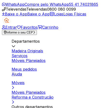
WhatsApp
Compre pelo WhatsApp
55 41 74031865
Televendas
Televendas
0800 080 0099
Baixe o App
Baixe o App
Lojas
Lojas Físicas
Entrar
Favoritos
Carrinho
Informe o seu CEP
Departamentos
Madeira Originals
Serviços
Móveis Planejados
Meus pedidos
Ajuda
Móveis
Móveis Planejados
Reforma e Construção
Outros departamentos