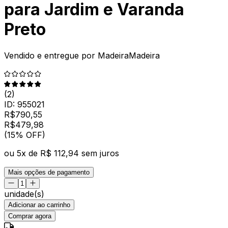
para Jardim e Varanda
Preto
Vendido e entregue por
MadeiraMadeira
(
2
)
ID:
955021
R$
790,55
R$
479
,
98
(15% OFF)
ou
5
x de
R$ 112,94
sem juros
Mais opções de pagamento
unidade(s)
Adicionar ao carrinho
Comprar agora