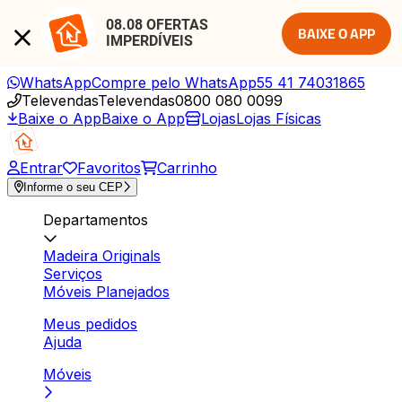
08.08 OFERTAS 
BAIXE O APP
IMPERDÍVEIS
WhatsApp
Compre pelo WhatsApp
55 41 74031865
Televendas
Televendas
0800 080 0099
Baixe o App
Baixe o App
Lojas
Lojas Físicas
Entrar
Favoritos
Carrinho
Informe o seu CEP
Departamentos
Madeira Originals
Serviços
Móveis Planejados
Meus pedidos
Ajuda
Móveis