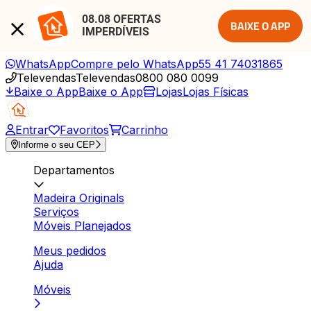
08.08 OFERTAS 
BAIXE O APP
IMPERDÍVEIS
WhatsApp
Compre pelo WhatsApp
55 41 74031865
Televendas
Televendas
0800 080 0099
Baixe o App
Baixe o App
Lojas
Lojas Físicas
Entrar
Favoritos
Carrinho
Informe o seu CEP
Departamentos
Madeira Originals
Serviços
Móveis Planejados
Meus pedidos
Ajuda
Móveis