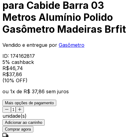
para Cabide Barra 03
Metros Alumínio Polido
Gasômetro Madeiras Brfit
Vendido e entregue por
Gasômetro
ID:
174162817
5% cashback
R$
46,74
R$
37
,
86
(10% OFF)
ou
1
x de
R$ 37,86
sem juros
Mais opções de pagamento
unidade(s)
Adicionar ao carrinho
Comprar agora