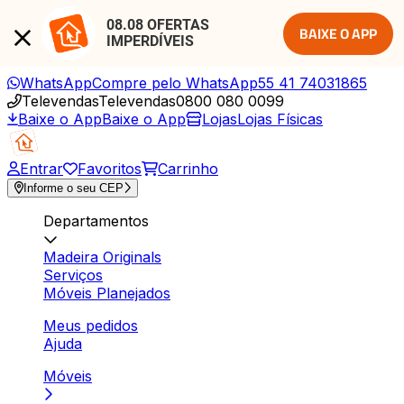
08.08 OFERTAS 
BAIXE O APP
IMPERDÍVEIS
WhatsApp
Compre pelo WhatsApp
55 41 74031865
Televendas
Televendas
0800 080 0099
Baixe o App
Baixe o App
Lojas
Lojas Físicas
Entrar
Favoritos
Carrinho
Informe o seu CEP
Departamentos
Madeira Originals
Serviços
Móveis Planejados
Meus pedidos
Ajuda
Móveis