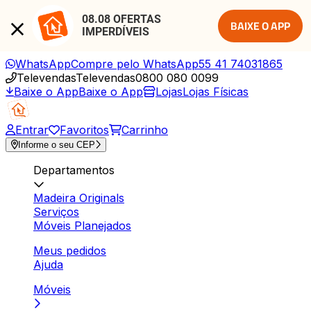
08.08 OFERTAS 
BAIXE O APP
IMPERDÍVEIS
WhatsApp
Compre pelo WhatsApp
55 41 74031865
Televendas
Televendas
0800 080 0099
Baixe o App
Baixe o App
Lojas
Lojas Físicas
Entrar
Favoritos
Carrinho
Informe o seu CEP
Departamentos
Madeira Originals
Serviços
Móveis Planejados
Meus pedidos
Ajuda
Móveis