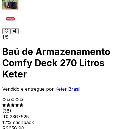
1/5
Baú de Armazenamento
Comfy Deck 270 Litros
Keter
Vendido e entregue por
Keter Brasil
(
38
)
ID:
2367625
12% cashback
R$
658,90