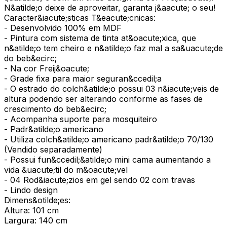
N&atilde;o deixe de aproveitar, garanta j&aacute; o seu!
Caracter&iacute;sticas T&eacute;cnicas:
- Desenvolvido 100% em MDF
- Pintura com sistema de tinta at&oacute;xica, que
n&atilde;o tem cheiro e n&atilde;o faz mal a sa&uacute;de
do beb&ecirc;
- Na cor Freij&oacute;
- Grade fixa para maior seguran&ccedil;a
- O estrado do colch&atilde;o possui 03 n&iacute;veis de
altura podendo ser alterando conforme as fases de
crescimento do beb&ecirc;
- Acompanha suporte para mosquiteiro
- Padr&atilde;o americano
- Utiliza colch&atilde;o americano padr&atilde;o 70/130
(Vendido separadamente)
- Possui fun&ccedil;&atilde;o mini cama aumentando a
vida &uacute;til do m&oacute;vel
- 04 Rod&iacute;zios em gel sendo 02 com travas
- Lindo design
Dimens&otilde;es:
Altura: 101 cm
Largura: 140 cm