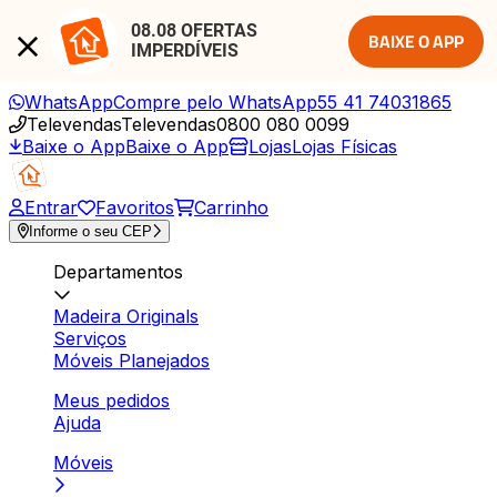
08.08 OFERTAS 
BAIXE O APP
IMPERDÍVEIS
WhatsApp
Compre pelo WhatsApp
55 41 74031865
Televendas
Televendas
0800 080 0099
Baixe o App
Baixe o App
Lojas
Lojas Físicas
Entrar
Favoritos
Carrinho
Informe o seu CEP
Departamentos
Madeira Originals
Serviços
Móveis Planejados
Meus pedidos
Ajuda
Móveis