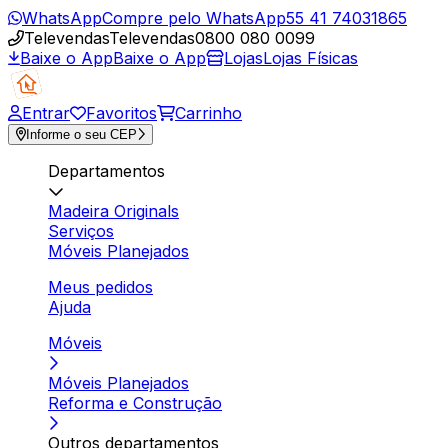
WhatsApp
Compre pelo WhatsApp
55 41 74031865
Televendas
Televendas
0800 080 0099
Baixe o App
Baixe o App
Lojas
Lojas Físicas
Entrar
Favoritos
Carrinho
Informe o seu CEP
Departamentos
Madeira Originals
Serviços
Móveis Planejados
Meus pedidos
Ajuda
Móveis
Móveis Planejados
Reforma e Construção
Outros departamentos