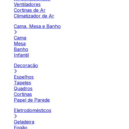
Ventiladores
Cortinas de Ar
Climatizador de Ar
Cama, Mesa e Banho
Cama
Mesa
Banho
Infantil
Decoração
Espelhos
Tapetes
Quadros
Cortinas
Papel de Parede
Eletrodomésticos
Geladeira
Fogão