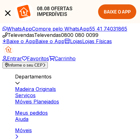
08.08 OFERTAS 
BAIXE O APP
IMPERDÍVEIS
WhatsApp
Compre pelo WhatsApp
55 41 74031865
Televendas
Televendas
0800 080 0099
Baixe o App
Baixe o App
Lojas
Lojas Físicas
Entrar
Favoritos
Carrinho
Informe o seu CEP
Departamentos
Madeira Originals
Serviços
Móveis Planejados
Meus pedidos
Ajuda
Móveis