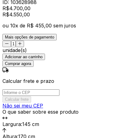
ID:
103628988
R$
4.700,00
R$
4.550
,
00
ou
10
x de
R$ 455,00
sem juros
Mais opções de pagamento
unidade(s)
Adicionar ao carrinho
Comprar agora
Calcular frete e prazo
Calcular frete
Não sei meu CEP
O que saber sobre esse produto
Largura
:
145 cm
Altura
:
170 cm