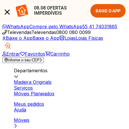
08.08 OFERTAS 
BAIXE O APP
IMPERDÍVEIS
WhatsApp
Compre pelo WhatsApp
55 41 74031865
Televendas
Televendas
0800 080 0099
Baixe o App
Baixe o App
Lojas
Lojas Físicas
Entrar
Favoritos
Carrinho
Informe o seu CEP
Departamentos
Madeira Originals
Serviços
Móveis Planejados
Meus pedidos
Ajuda
Móveis