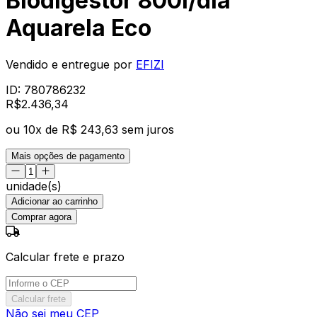
Biodigestor 800l/dia
Aquarela Eco
Vendido e entregue por
EFIZI
ID:
780786232
R$
2.436
,
34
ou
10
x de
R$ 243,63
sem juros
Mais opções de pagamento
unidade(s)
Adicionar ao carrinho
Comprar agora
Calcular frete e prazo
Calcular frete
Não sei meu CEP