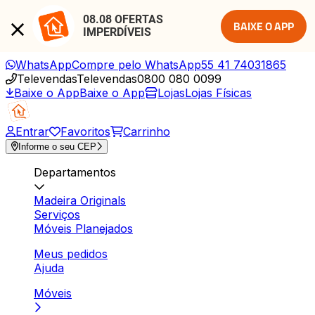
08.08 OFERTAS 
BAIXE O APP
IMPERDÍVEIS
WhatsApp
Compre pelo WhatsApp
55 41 74031865
Televendas
Televendas
0800 080 0099
Baixe o App
Baixe o App
Lojas
Lojas Físicas
Entrar
Favoritos
Carrinho
Informe o seu CEP
Departamentos
Madeira Originals
Serviços
Móveis Planejados
Meus pedidos
Ajuda
Móveis