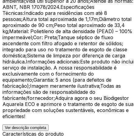
ambiental;Vida útil superior a 20 anos;Atende às normas:
ABNT, NBR 17078/2024.Especificações
Técnicas:Indicado para residências com até 8
pessoas;Altura total aproximada de 1,17m;Diâmetro total
aproximado de 90 cm;Peso total aproximado de 33,4
kg;Material: Polietileno de alta densidade (PEAD) – 100%
impermeável;Cor: Preta;Tanque séptico de fluxo
ascendente com filtro afogado e retentor de sólidos;
integrado para uso no tratamento de esgoto de classe
doméstica;Sistema de limpeza por diferença de carga
hidráulica.Informações adicionais:Este produto não inclui
serviço de instalação. A nossa responsabilidade é
exclusivamente com o fornecimento do
equipamento;Garantia: 5 anos (para defeitos de
fabricação);Imagem meramente ilustrativa;Todas as
informações são de responsabilidade do
fabricante/fornecedor;Adquira agora o seu Biodigestor
Aquarela ECO e aprimore o tratamento de esgoto de sua
propriedade com soluções sustentáveis, econômicas e
eficientes!
Ver descrição completa
Características do produto