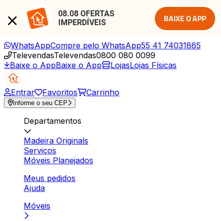
08.08 OFERTAS 
BAIXE O APP
IMPERDÍVEIS
WhatsApp
Compre pelo WhatsApp
55 41 74031865
Televendas
Televendas
0800 080 0099
Baixe o App
Baixe o App
Lojas
Lojas Físicas
Entrar
Favoritos
Carrinho
Informe o seu CEP
Departamentos
Madeira Originals
Serviços
Móveis Planejados
Meus pedidos
Ajuda
Móveis