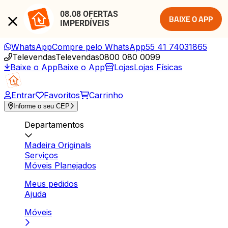
08.08 OFERTAS 
BAIXE O APP
IMPERDÍVEIS
WhatsApp
Compre pelo WhatsApp
55 41 74031865
Televendas
Televendas
0800 080 0099
Baixe o App
Baixe o App
Lojas
Lojas Físicas
Entrar
Favoritos
Carrinho
Informe o seu CEP
Departamentos
Madeira Originals
Serviços
Móveis Planejados
Meus pedidos
Ajuda
Móveis