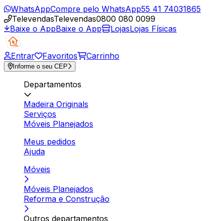
WhatsApp
Compre pelo WhatsApp
55 41 74031865
Televendas
Televendas
0800 080 0099
Baixe o App
Baixe o App
Lojas
Lojas Físicas
Entrar
Favoritos
Carrinho
Informe o seu CEP
Departamentos
Madeira Originals
Serviços
Móveis Planejados
Meus pedidos
Ajuda
Móveis
Móveis Planejados
Reforma e Construção
Outros departamentos