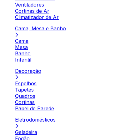
Ventiladores
Cortinas de Ar
Climatizador de Ar
Cama, Mesa e Banho
Cama
Mesa
Banho
Infantil
Decoração
Espelhos
Tapetes
Quadros
Cortinas
Papel de Parede
Eletrodomésticos
Geladeira
Fogão