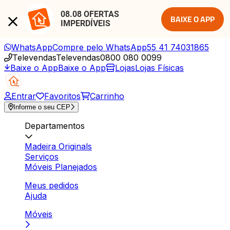
08.08 OFERTAS 
BAIXE O APP
IMPERDÍVEIS
WhatsApp
Compre pelo WhatsApp
55 41 74031865
Televendas
Televendas
0800 080 0099
Baixe o App
Baixe o App
Lojas
Lojas Físicas
Entrar
Favoritos
Carrinho
Informe o seu CEP
Departamentos
Madeira Originals
Serviços
Móveis Planejados
Meus pedidos
Ajuda
Móveis