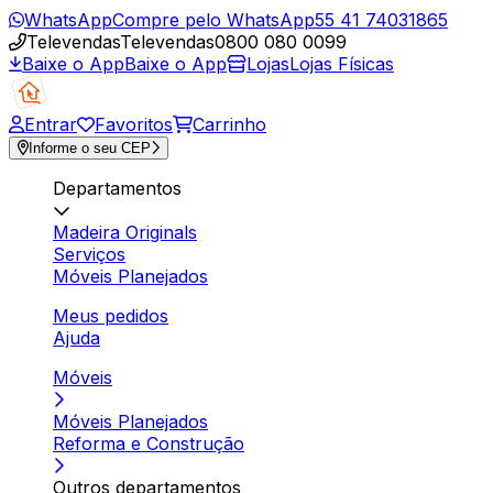
WhatsApp
Compre pelo WhatsApp
55 41 74031865
Televendas
Televendas
0800 080 0099
Baixe o App
Baixe o App
Lojas
Lojas Físicas
Entrar
Favoritos
Carrinho
Informe o seu CEP
Departamentos
Madeira Originals
Serviços
Móveis Planejados
Meus pedidos
Ajuda
Móveis
Móveis Planejados
Reforma e Construção
Outros departamentos