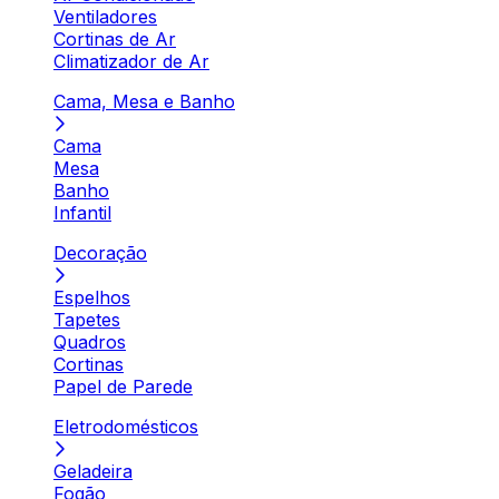
Ventiladores
Cortinas de Ar
Climatizador de Ar
Cama, Mesa e Banho
Cama
Mesa
Banho
Infantil
Decoração
Espelhos
Tapetes
Quadros
Cortinas
Papel de Parede
Eletrodomésticos
Geladeira
Fogão