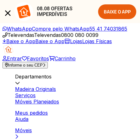
08.08 OFERTAS 
BAIXE O APP
IMPERDÍVEIS
WhatsApp
Compre pelo WhatsApp
55 41 74031865
Televendas
Televendas
0800 080 0099
Baixe o App
Baixe o App
Lojas
Lojas Físicas
Entrar
Favoritos
Carrinho
Informe o seu CEP
Departamentos
Madeira Originals
Serviços
Móveis Planejados
Meus pedidos
Ajuda
Móveis