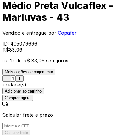
Médio Preta Vulcaflex -
Marluvas - 43
Vendido e entregue por
Copafer
ID:
405079696
R$
83
,
06
ou
1
x de
R$ 83,06
sem juros
Mais opções de pagamento
unidade(s)
Adicionar ao carrinho
Comprar agora
Calcular frete e prazo
Calcular frete