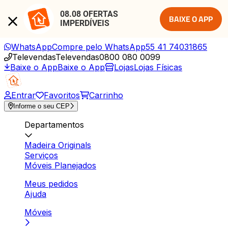
08.08 OFERTAS 
BAIXE O APP
IMPERDÍVEIS
WhatsApp
Compre pelo WhatsApp
55 41 74031865
Televendas
Televendas
0800 080 0099
Baixe o App
Baixe o App
Lojas
Lojas Físicas
Entrar
Favoritos
Carrinho
Informe o seu CEP
Departamentos
Madeira Originals
Serviços
Móveis Planejados
Meus pedidos
Ajuda
Móveis