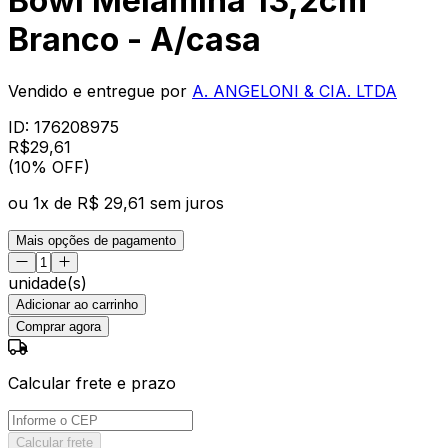
Bowl Melamina 13,2cm
Branco - A/casa
Vendido e entregue por
A. ANGELONI & CIA. LTDA
ID:
176208975
R$
29
,
61
(10% OFF)
ou
1
x de
R$ 29,61
sem juros
Mais opções de pagamento
unidade(s)
Adicionar ao carrinho
Comprar agora
Calcular frete e prazo
Calcular frete