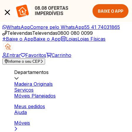
08.08 OFERTAS 
BAIXE O APP
IMPERDÍVEIS
WhatsApp
Compre pelo WhatsApp
55 41 74031865
Televendas
Televendas
0800 080 0099
Baixe o App
Baixe o App
Lojas
Lojas Físicas
Entrar
Favoritos
Carrinho
Informe o seu CEP
Departamentos
Madeira Originals
Serviços
Móveis Planejados
Meus pedidos
Ajuda
Móveis