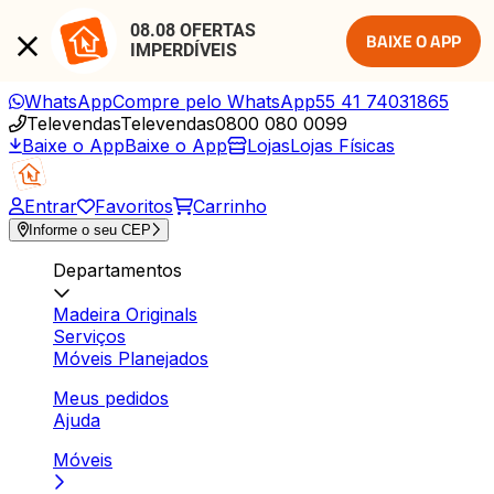
08.08 OFERTAS 
BAIXE O APP
IMPERDÍVEIS
WhatsApp
Compre pelo WhatsApp
55 41 74031865
Televendas
Televendas
0800 080 0099
Baixe o App
Baixe o App
Lojas
Lojas Físicas
Entrar
Favoritos
Carrinho
Informe o seu CEP
Departamentos
Madeira Originals
Serviços
Móveis Planejados
Meus pedidos
Ajuda
Móveis