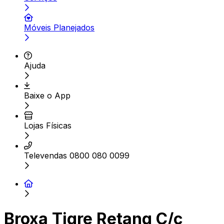
Móveis Planejados
Ajuda
Baixe o App
Lojas Físicas
Televendas 0800 080 0099
Broxa Tigre Retang C/c