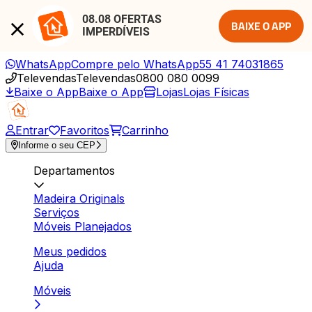
08.08 OFERTAS 
BAIXE O APP
IMPERDÍVEIS
WhatsApp
Compre pelo WhatsApp
55 41 74031865
Televendas
Televendas
0800 080 0099
Baixe o App
Baixe o App
Lojas
Lojas Físicas
Entrar
Favoritos
Carrinho
Informe o seu CEP
Departamentos
Madeira Originals
Serviços
Móveis Planejados
Meus pedidos
Ajuda
Móveis