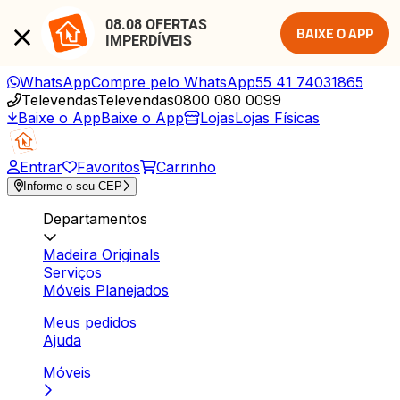
08.08 OFERTAS 
BAIXE O APP
IMPERDÍVEIS
WhatsApp
Compre pelo WhatsApp
55 41 74031865
Televendas
Televendas
0800 080 0099
Baixe o App
Baixe o App
Lojas
Lojas Físicas
Entrar
Favoritos
Carrinho
Informe o seu CEP
Departamentos
Madeira Originals
Serviços
Móveis Planejados
Meus pedidos
Ajuda
Móveis