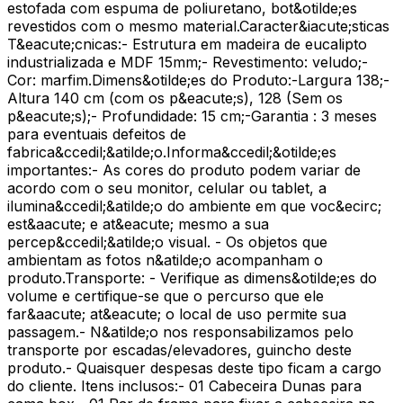
estofada com espuma de poliuretano, bot&otilde;es
revestidos com o mesmo material.Caracter&iacute;sticas
T&eacute;cnicas:- Estrutura em madeira de eucalipto
industrializada e MDF 15mm;- Revestimento: veludo;-
Cor: marfim.Dimens&otilde;es do Produto:-Largura 138;-
Altura 140 cm (com os p&eacute;s), 128 (Sem os
p&eacute;s);- Profundidade: 15 cm;-Garantia : 3 meses
para eventuais defeitos de
fabrica&ccedil;&atilde;o.Informa&ccedil;&otilde;es
importantes:- As cores do produto podem variar de
acordo com o seu monitor, celular ou tablet, a
ilumina&ccedil;&atilde;o do ambiente em que voc&ecirc;
est&aacute; e at&eacute; mesmo a sua
percep&ccedil;&atilde;o visual. - Os objetos que
ambientam as fotos n&atilde;o acompanham o
produto.Transporte: - Verifique as dimens&otilde;es do
volume e certifique-se que o percurso que ele
far&aacute; at&eacute; o local de uso permite sua
passagem.- N&atilde;o nos responsabilizamos pelo
transporte por escadas/elevadores, guincho deste
produto.- Quaisquer despesas deste tipo ficam a cargo
do cliente. Itens inclusos:- 01 Cabeceira Dunas para