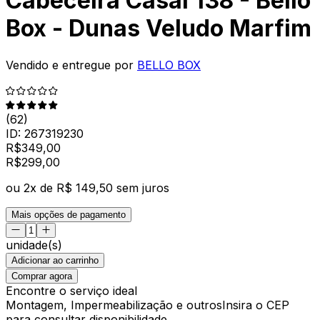
Cabeceira Casal 138 - Bello
Box - Dunas Veludo Marfim
Vendido e entregue por
BELLO BOX
(
62
)
ID:
267319230
R$
349,00
R$
299
,
00
ou
2
x de
R$ 149,50
sem juros
Mais opções de pagamento
unidade(s)
Adicionar ao carrinho
Comprar agora
Encontre o serviço ideal
Montagem, Impermeabilização e outros
Insira o CEP
para consultar disponibilidade