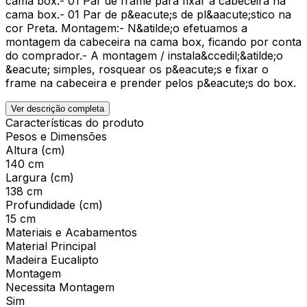
cama box.- 01 Par de frame para fixar a cabeceira na
cama box.- 01 Par de p&eacute;s de pl&aacute;stico na
cor Preta. Montagem:- N&atilde;o efetuamos a
montagem da cabeceira na cama box, ficando por conta
do comprador.- A montagem / instala&ccedil;&atilde;o
&eacute; simples, rosquear os p&eacute;s e fixar o
frame na cabeceira e prender pelos p&eacute;s do box.
Ver descrição completa
Características do produto
Pesos e Dimensões
Altura (cm)
140 cm
Largura (cm)
138 cm
Profundidade (cm)
15 cm
Materiais e Acabamentos
Material Principal
Madeira Eucalipto
Montagem
Necessita Montagem
Sim