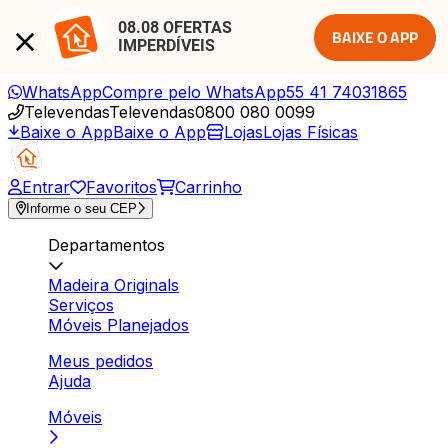
08.08 OFERTAS 
BAIXE O APP
IMPERDÍVEIS
WhatsApp
Compre pelo WhatsApp
55 41 74031865
Televendas
Televendas
0800 080 0099
Baixe o App
Baixe o App
Lojas
Lojas Físicas
Entrar
Favoritos
Carrinho
Informe o seu CEP
Departamentos
Madeira Originals
Serviços
Móveis Planejados
Meus pedidos
Ajuda
Móveis