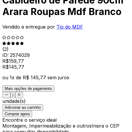
Cabideiro de Parede 90cm
Arara Roupas Mdf Branco
Vendido e entregue por
Tio do MDF
(
2
)
ID:
2574029
R$
159,77
R$
145
,
77
ou
1
x de
R$ 145,77
sem juros
Mais opções de pagamento
unidade(s)
Adicionar ao carrinho
Comprar agora
Encontre o serviço ideal
Montagem, Impermeabilização e outros
Insira o CEP
para consultar disponibilidade