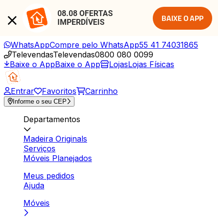
08.08 OFERTAS 
BAIXE O APP
IMPERDÍVEIS
WhatsApp
Compre pelo WhatsApp
55 41 74031865
Televendas
Televendas
0800 080 0099
Baixe o App
Baixe o App
Lojas
Lojas Físicas
Entrar
Favoritos
Carrinho
Informe o seu CEP
Departamentos
Madeira Originals
Serviços
Móveis Planejados
Meus pedidos
Ajuda
Móveis