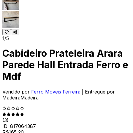
1/5
Cabideiro Prateleira Arara
Parede Hall Entrada Ferro e
Mdf
Vendido por
Ferro Móveis Ferreira
| Entregue por
MadeiraMadeira
(
3
)
ID:
817064387
R$
165,20