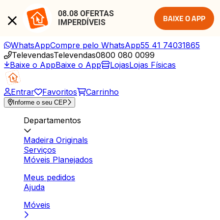
08.08 OFERTAS 
BAIXE O APP
IMPERDÍVEIS
WhatsApp
Compre pelo WhatsApp
55 41 74031865
Televendas
Televendas
0800 080 0099
Baixe o App
Baixe o App
Lojas
Lojas Físicas
Entrar
Favoritos
Carrinho
Informe o seu CEP
Departamentos
Madeira Originals
Serviços
Móveis Planejados
Meus pedidos
Ajuda
Móveis