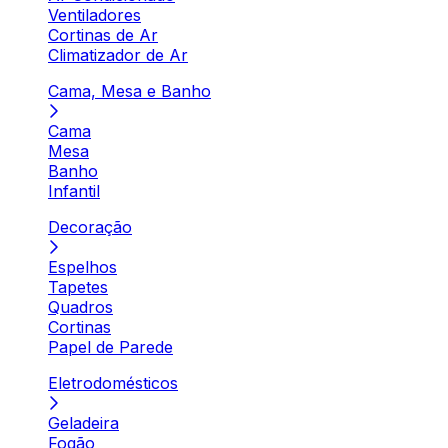
Ventiladores
Cortinas de Ar
Climatizador de Ar
Cama, Mesa e Banho
Cama
Mesa
Banho
Infantil
Decoração
Espelhos
Tapetes
Quadros
Cortinas
Papel de Parede
Eletrodomésticos
Geladeira
Fogão