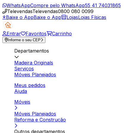
WhatsApp
Compre pelo WhatsApp
55 41 74031865
Televendas
Televendas
0800 080 0099
Baixe o App
Baixe o App
Lojas
Lojas Físicas
Entrar
Favoritos
Carrinho
Informe o seu CEP
Departamentos
Madeira Originals
Serviços
Móveis Planejados
Meus pedidos
Ajuda
Móveis
Móveis Planejados
Reforma e Construção
Outros departamentos