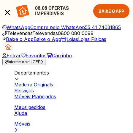
08.08 OFERTAS 
BAIXE O APP
IMPERDÍVEIS
WhatsApp
Compre pelo WhatsApp
55 41 74031865
Televendas
Televendas
0800 080 0099
Baixe o App
Baixe o App
Lojas
Lojas Físicas
Entrar
Favoritos
Carrinho
Informe o seu CEP
Departamentos
Madeira Originals
Serviços
Móveis Planejados
Meus pedidos
Ajuda
Móveis