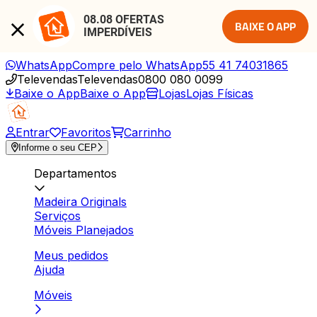
08.08 OFERTAS 
BAIXE O APP
IMPERDÍVEIS
WhatsApp
Compre pelo WhatsApp
55 41 74031865
Televendas
Televendas
0800 080 0099
Baixe o App
Baixe o App
Lojas
Lojas Físicas
Entrar
Favoritos
Carrinho
Informe o seu CEP
Departamentos
Madeira Originals
Serviços
Móveis Planejados
Meus pedidos
Ajuda
Móveis