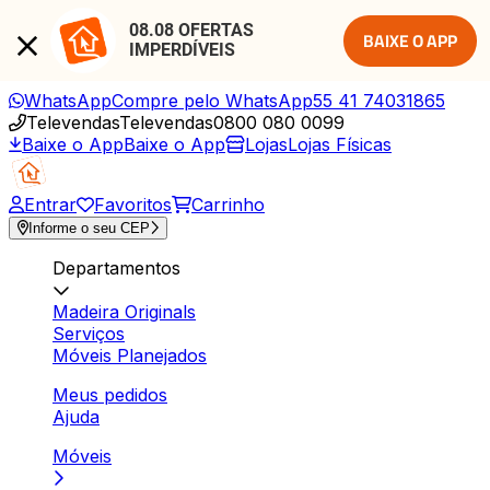
08.08 OFERTAS 
BAIXE O APP
IMPERDÍVEIS
WhatsApp
Compre pelo WhatsApp
55 41 74031865
Televendas
Televendas
0800 080 0099
Baixe o App
Baixe o App
Lojas
Lojas Físicas
Entrar
Favoritos
Carrinho
Informe o seu CEP
Departamentos
Madeira Originals
Serviços
Móveis Planejados
Meus pedidos
Ajuda
Móveis