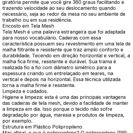
giratória permite que você gire 360 graus facilitando e
trazendo velocidade ao seu deslocamento quando
necessário, seja ao redor da mesa no seu ambiente de
trabalho ou em sua residência.
Encosto em Tela Mesh
Tela Mesh é uma palavra estrangeira que foi adaptada
para nosso vocabulário. Cadeiras com essa
característica possuem seu revestimento em uma tela de
malha filtrante e resistente que traz amplo conforto e
durabilidade. Tecendo em direção horizontal e vertical, a
malha fica firme, resistente e durável. Sua trama é
realizada fio a fio com diâmetro simétrico para a
espessura criando um entrelaçado em teares, na
vertical e depois na horizontal. Essa técnica utilizada
torna a malha firme e resistente.
Limpeza e cuidados.
Higiene e limpeza: esta é uma das principais vantagens
das cadeiras de tela mesh, devido a facilidade de manter
a limpeza em dia. Isso porque o tecido não sofre
degradação por água, maresia e produtos de limpeza,
por exemplo.
Estrutura em Plástico Polipropileno
Mas afinal, o que é polipropileno? O polipropileno (PP)