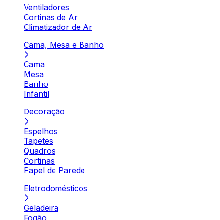
Ventiladores
Cortinas de Ar
Climatizador de Ar
Cama, Mesa e Banho
Cama
Mesa
Banho
Infantil
Decoração
Espelhos
Tapetes
Quadros
Cortinas
Papel de Parede
Eletrodomésticos
Geladeira
Fogão