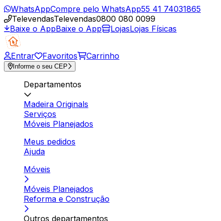
WhatsApp
Compre pelo WhatsApp
55 41 74031865
Televendas
Televendas
0800 080 0099
Baixe o App
Baixe o App
Lojas
Lojas Físicas
Entrar
Favoritos
Carrinho
Informe o seu CEP
Departamentos
Madeira Originals
Serviços
Móveis Planejados
Meus pedidos
Ajuda
Móveis
Móveis Planejados
Reforma e Construção
Outros departamentos