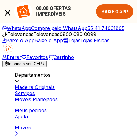
08.08 OFERTAS 
BAIXE O APP
IMPERDÍVEIS
WhatsApp
Compre pelo WhatsApp
55 41 74031865
Televendas
Televendas
0800 080 0099
Baixe o App
Baixe o App
Lojas
Lojas Físicas
Entrar
Favoritos
Carrinho
Informe o seu CEP
Departamentos
Madeira Originals
Serviços
Móveis Planejados
Meus pedidos
Ajuda
Móveis