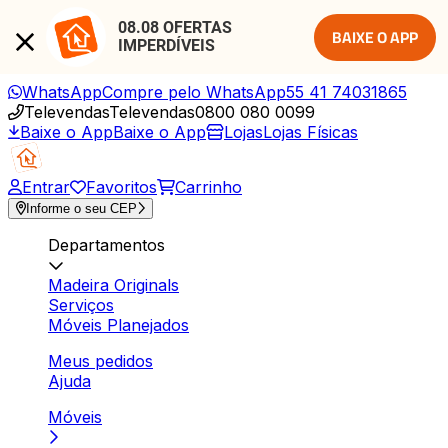
08.08 OFERTAS 
BAIXE O APP
IMPERDÍVEIS
WhatsApp
Compre pelo WhatsApp
55 41 74031865
Televendas
Televendas
0800 080 0099
Baixe o App
Baixe o App
Lojas
Lojas Físicas
Entrar
Favoritos
Carrinho
Informe o seu CEP
Departamentos
Madeira Originals
Serviços
Móveis Planejados
Meus pedidos
Ajuda
Móveis