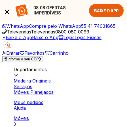
08.08 OFERTAS 
BAIXE O APP
IMPERDÍVEIS
WhatsApp
Compre pelo WhatsApp
55 41 74031865
Televendas
Televendas
0800 080 0099
Baixe o App
Baixe o App
Lojas
Lojas Físicas
Entrar
Favoritos
Carrinho
Informe o seu CEP
Departamentos
Madeira Originals
Serviços
Móveis Planejados
Meus pedidos
Ajuda
Móveis