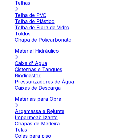
Telhas
Telha de PVC
Telha de Plástico
Telha de Fibra de Vidro
Toldos
Chapa de Policarbonato
Material Hidráulico
Caixa d' Água
Cisternas e Tanques
Biodigestor
Pressurizadores de Água
Caixas de Descarga
Materiais para Obra
Argamassa e Rejunte
Impermeabilizante
Chapas de Madeira
Telas
Colas para piso