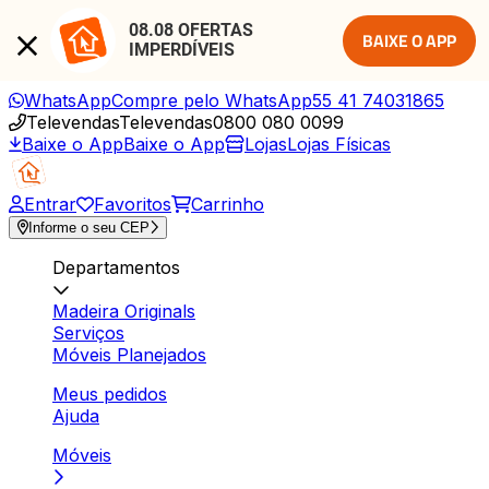
08.08 OFERTAS 
BAIXE O APP
IMPERDÍVEIS
WhatsApp
Compre pelo WhatsApp
55 41 74031865
Televendas
Televendas
0800 080 0099
Baixe o App
Baixe o App
Lojas
Lojas Físicas
Entrar
Favoritos
Carrinho
Informe o seu CEP
Departamentos
Madeira Originals
Serviços
Móveis Planejados
Meus pedidos
Ajuda
Móveis