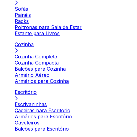
Sofás
Painéis
Racks
Poltronas para Sala de Estar
Estante para Livros
Cozinha
Cozinha Completa
Cozinha Compacta
Balcões para Cozinha
Armário Aéreo
Armários para Cozinha
Escritório
Escrivaninhas
Cadeiras para Escritório
Armários para Escritório
Gaveteiros
Balcões para Escritório