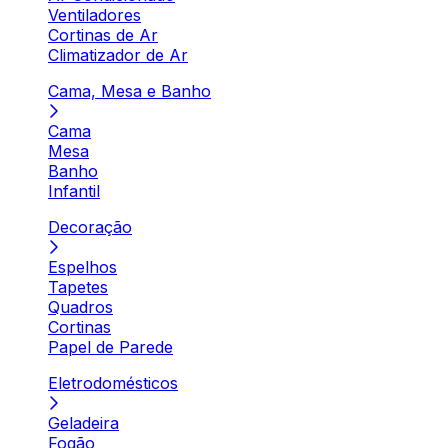
Ventiladores
Cortinas de Ar
Climatizador de Ar
Cama, Mesa e Banho
Cama
Mesa
Banho
Infantil
Decoração
Espelhos
Tapetes
Quadros
Cortinas
Papel de Parede
Eletrodomésticos
Geladeira
Fogão