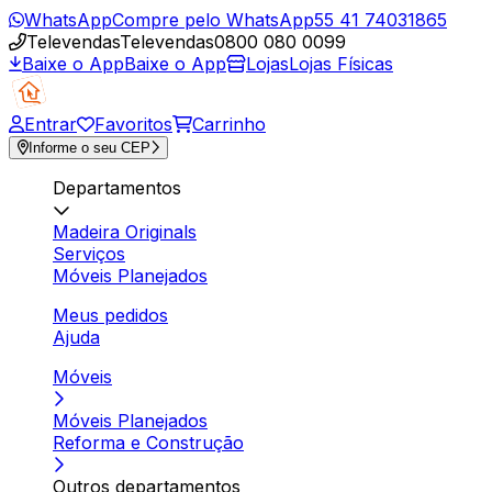
WhatsApp
Compre pelo WhatsApp
55 41 74031865
Televendas
Televendas
0800 080 0099
Baixe o App
Baixe o App
Lojas
Lojas Físicas
Entrar
Favoritos
Carrinho
Informe o seu CEP
Departamentos
Madeira Originals
Serviços
Móveis Planejados
Meus pedidos
Ajuda
Móveis
Móveis Planejados
Reforma e Construção
Outros departamentos