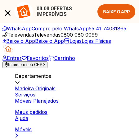
08.08 OFERTAS 
BAIXE O APP
IMPERDÍVEIS
WhatsApp
Compre pelo WhatsApp
55 41 74031865
Televendas
Televendas
0800 080 0099
Baixe o App
Baixe o App
Lojas
Lojas Físicas
Entrar
Favoritos
Carrinho
Informe o seu CEP
Departamentos
Madeira Originals
Serviços
Móveis Planejados
Meus pedidos
Ajuda
Móveis