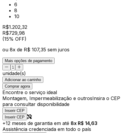
6
8
10
R$
1.202,32
R$
729
,
98
(15% OFF)
ou
8
x de
R$ 107,35
sem juros
Mais opções de pagamento
unidade(s)
Adicionar ao carrinho
Comprar agora
Encontre o serviço ideal
Montagem, Impermeabilização e outros
Insira o CEP
para consultar disponibilidade
Inserir CEP
Inserir CEP
+
12
meses de garantia em até
8
x R$
14,63
Assistência credenciada em todo o país