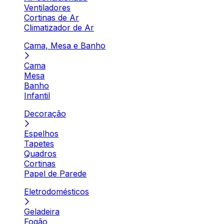
Ventiladores
Cortinas de Ar
Climatizador de Ar
Cama, Mesa e Banho
Cama
Mesa
Banho
Infantil
Decoração
Espelhos
Tapetes
Quadros
Cortinas
Papel de Parede
Eletrodomésticos
Geladeira
Fogão