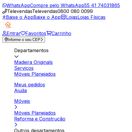
WhatsApp
Compre pelo WhatsApp
55 41 74031865
Televendas
Televendas
0800 080 0099
Baixe o App
Baixe o App
Lojas
Lojas Físicas
Entrar
Favoritos
Carrinho
Informe o seu CEP
Departamentos
Madeira Originals
Serviços
Móveis Planejados
Meus pedidos
Ajuda
Móveis
Móveis Planejados
Reforma e Construção
Outros departamentos