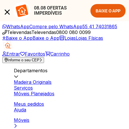
08.08 OFERTAS 
BAIXE O APP
IMPERDÍVEIS
WhatsApp
Compre pelo WhatsApp
55 41 74031865
Televendas
Televendas
0800 080 0099
Baixe o App
Baixe o App
Lojas
Lojas Físicas
Entrar
Favoritos
Carrinho
Informe o seu CEP
Departamentos
Madeira Originals
Serviços
Móveis Planejados
Meus pedidos
Ajuda
Móveis