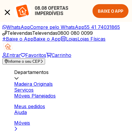
08.08 OFERTAS 
BAIXE O APP
IMPERDÍVEIS
WhatsApp
Compre pelo WhatsApp
55 41 74031865
Televendas
Televendas
0800 080 0099
Baixe o App
Baixe o App
Lojas
Lojas Físicas
Entrar
Favoritos
Carrinho
Informe o seu CEP
Departamentos
Madeira Originals
Serviços
Móveis Planejados
Meus pedidos
Ajuda
Móveis