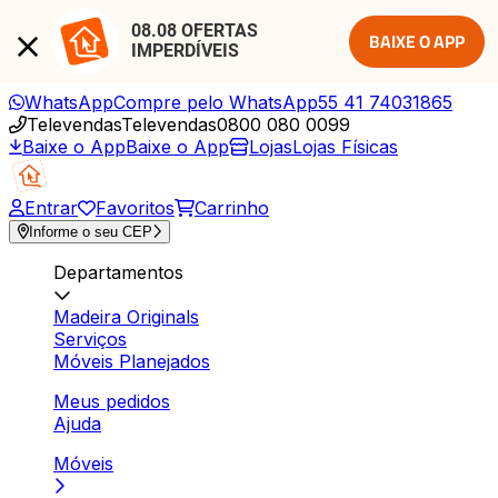
08.08 OFERTAS 
BAIXE O APP
IMPERDÍVEIS
WhatsApp
Compre pelo WhatsApp
55 41 74031865
Televendas
Televendas
0800 080 0099
Baixe o App
Baixe o App
Lojas
Lojas Físicas
Entrar
Favoritos
Carrinho
Informe o seu CEP
Departamentos
Madeira Originals
Serviços
Móveis Planejados
Meus pedidos
Ajuda
Móveis