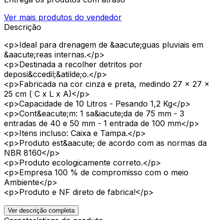
Ver mais produtos do vendedor
Descrição
<p>Ideal para drenagem de &aacute;guas pluviais em
&aacute;reas internas.</p>
<p>Destinada a recolher detritos por
deposi&ccedil;&atilde;o.</p>
<p>Fabricada na cor cinza e preta, medindo 27 x 27 x
25 cm ( C x L x A)</p>
<p>Capacidade de 10 Litros - Pesando 1,2 Kg</p>
<p>Cont&eacute;m: 1 sa&iacute;da de 75 mm - 3
entradas de 40 e 50 mm - 1 entrada de 100 mm</p>
<p>Itens incluso: Caixa e Tampa.</p>
<p>Produto est&aacute; de acordo com as normas da
NBR 8160</p>
<p>Produto ecologicamente correto.</p>
<p>Empresa 100 % de compromisso com o meio
Ambiente</p>
<p>Produto e NF direto de fabrica!</p>
Ver descrição completa