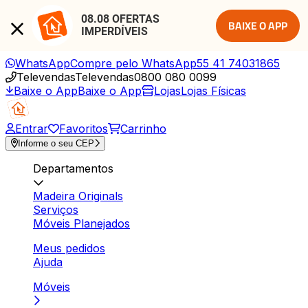
08.08 OFERTAS 
BAIXE O APP
IMPERDÍVEIS
WhatsApp
Compre pelo WhatsApp
55 41 74031865
Televendas
Televendas
0800 080 0099
Baixe o App
Baixe o App
Lojas
Lojas Físicas
Entrar
Favoritos
Carrinho
Informe o seu CEP
Departamentos
Madeira Originals
Serviços
Móveis Planejados
Meus pedidos
Ajuda
Móveis