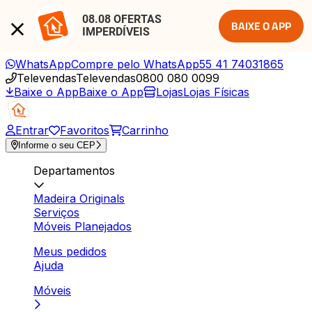
08.08 OFERTAS 
BAIXE O APP
IMPERDÍVEIS
WhatsApp
Compre pelo WhatsApp
55 41 74031865
Televendas
Televendas
0800 080 0099
Baixe o App
Baixe o App
Lojas
Lojas Físicas
Entrar
Favoritos
Carrinho
Informe o seu CEP
Departamentos
Madeira Originals
Serviços
Móveis Planejados
Meus pedidos
Ajuda
Móveis