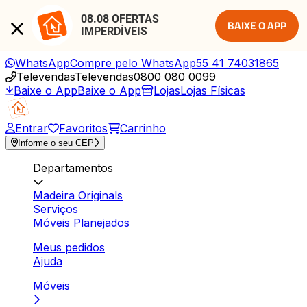
08.08 OFERTAS 
BAIXE O APP
IMPERDÍVEIS
WhatsApp
Compre pelo WhatsApp
55 41 74031865
Televendas
Televendas
0800 080 0099
Baixe o App
Baixe o App
Lojas
Lojas Físicas
Entrar
Favoritos
Carrinho
Informe o seu CEP
Departamentos
Madeira Originals
Serviços
Móveis Planejados
Meus pedidos
Ajuda
Móveis