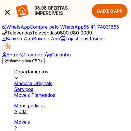
08.08 OFERTAS 
BAIXE O APP
IMPERDÍVEIS
WhatsApp
Compre pelo WhatsApp
55 41 74031865
Televendas
Televendas
0800 080 0099
Baixe o App
Baixe o App
Lojas
Lojas Físicas
Entrar
Favoritos
Carrinho
Informe o seu CEP
Departamentos
Madeira Originals
Serviços
Móveis Planejados
Meus pedidos
Ajuda
Móveis