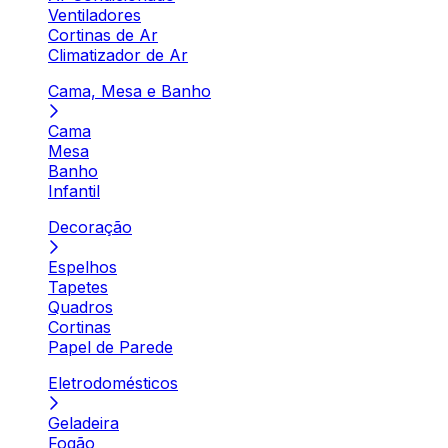
Ventiladores
Cortinas de Ar
Climatizador de Ar
Cama, Mesa e Banho
Cama
Mesa
Banho
Infantil
Decoração
Espelhos
Tapetes
Quadros
Cortinas
Papel de Parede
Eletrodomésticos
Geladeira
Fogão