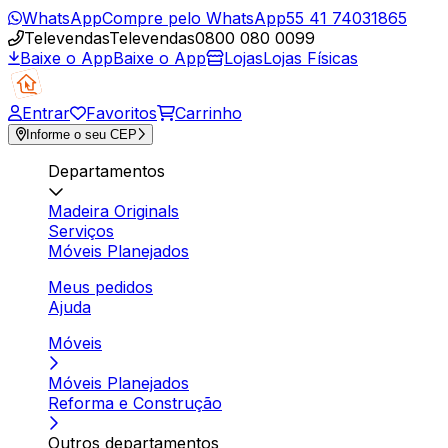
WhatsApp
Compre pelo WhatsApp
55 41 74031865
Televendas
Televendas
0800 080 0099
Baixe o App
Baixe o App
Lojas
Lojas Físicas
Entrar
Favoritos
Carrinho
Informe o seu CEP
Departamentos
Madeira Originals
Serviços
Móveis Planejados
Meus pedidos
Ajuda
Móveis
Móveis Planejados
Reforma e Construção
Outros departamentos